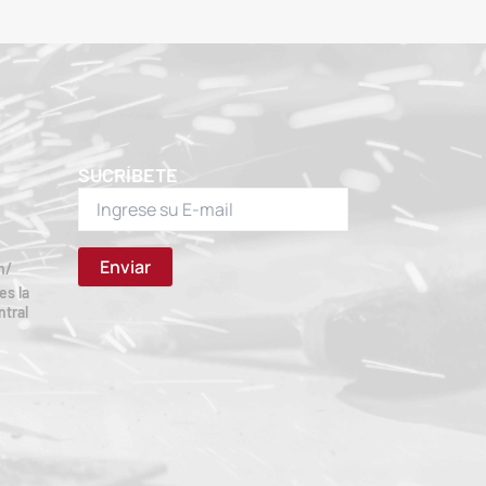
SUCRÍBETE
m/
es la
ntral