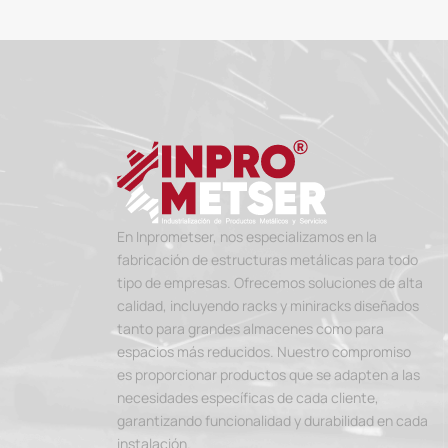
En Inprometser, nos especializamos en la
fabricación de estructuras metálicas para todo
tipo de empresas. Ofrecemos soluciones de alta
calidad, incluyendo racks y miniracks diseñados
tanto para grandes almacenes como para
espacios más reducidos. Nuestro compromiso
es proporcionar productos que se adapten a las
necesidades específicas de cada cliente,
garantizando funcionalidad y durabilidad en cada
instalación.