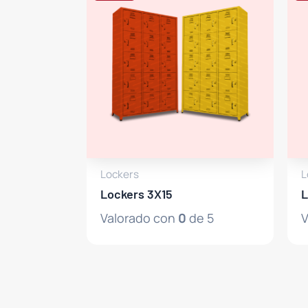
Lockers
L
Lockers 3X15
L
Valorado con
0
de 5
V