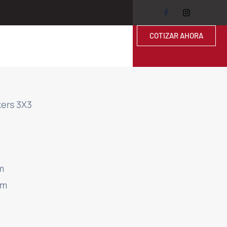
COTIZAR AHORA
kers 3X3
m
cm
3