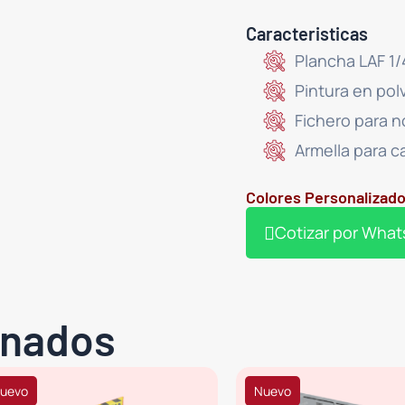
Caracteristicas
Plancha LAF 1
Pintura en pol
Fichero para 
Armella para 
Colores Personalizado
Cotizar por Wha
onados
uevo
Nuevo