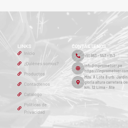
LINKS
CONTÁCTENOS
Inicio
+51 983 - 553 - 153
¿Quiénes somos?
info@inprometser.pe
https://inprometser.co
Productos
Mza. A Lote 8 urb. Jardin
gloria altura carretera ce
Contáctenos
km. 12 Lima - Ate
Catálogo
Políticas de
Privacidad