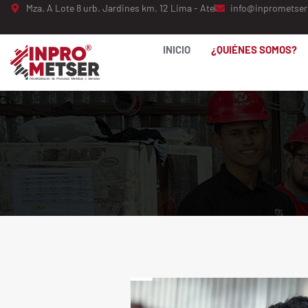
Ir
Mza. A Lote 8 urb. Jardines km. 12 Lima - Ate
info@inprometser
al
contenido
INICIO
¿QUIÉNES SOMOS?