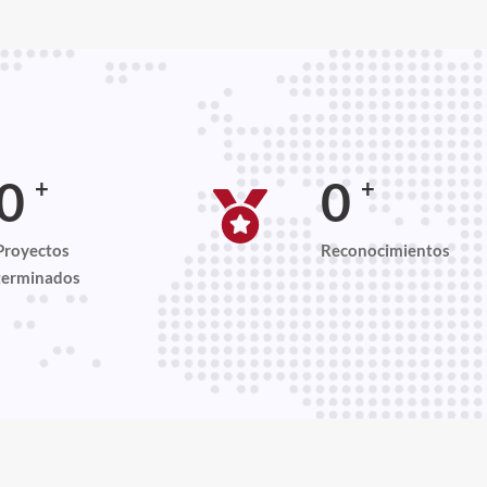
0
0
+
+
Proyectos
Reconocimientos
terminados