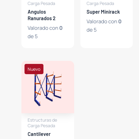
Carga Pesada
Carga Pesada
Angulos
Super Minirack
Ranurados 2
Valorado con
0
Valorado con
0
de 5
de 5
Nuevo
Estructuras de
Carga Pesada
Cantilever