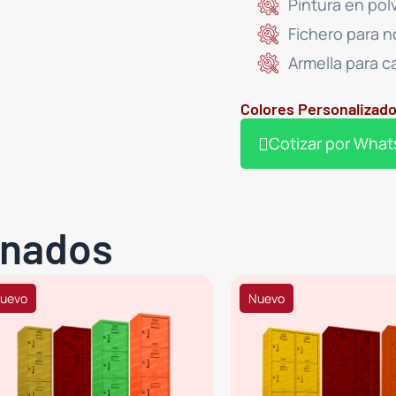
Pintura en pol
Fichero para 
Armella para 
Colores Personalizado
Cotizar por Wha
onados
uevo
Nuevo