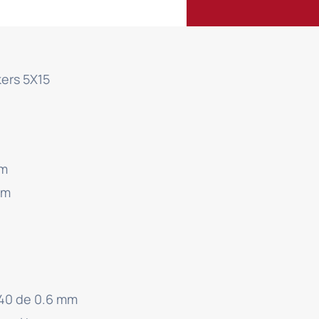
kers 5X15
cm
cm
/40 de 0.6 mm